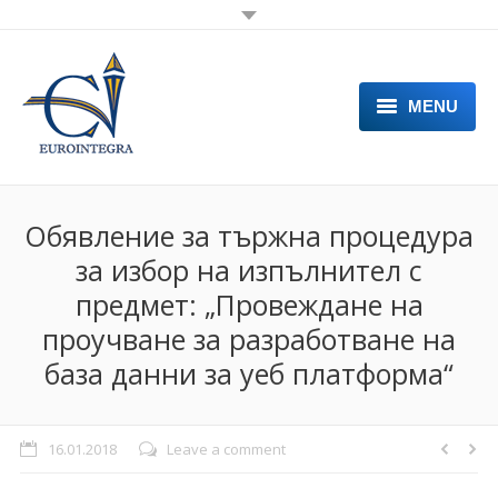
MENU
НАЧАЛО
ДЕЙНОСТИ
Обявление за тържна процедура
за избор на изпълнител с
ПРОЕКТИ
предмет: „Провеждане на
УСЛУГИ
проучване за разработване на
НОВИНИ
база данни за уеб платформа“
ЗА ЕКИПА
16.01.2018
Leave a comment
ПАРТНЬОРИ