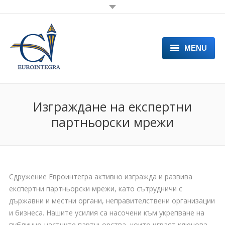
MENU
НАЧАЛО
ДЕЙНОСТИ
Изграждане на експертни
партньорски мрежи
ПРОЕКТИ
УСЛУГИ
НОВИНИ
Сдружение Евроинтегра активно изгражда и развива
ЗА ЕКИПА
експертни партньорски мрежи, като сътрудничи с
държавни и местни органи, неправителствени организации
ПАРТНЬОРИ
и бизнеса. Нашите усилия са насочени към укрепване на
публично-частните партньорства, които играят ключова