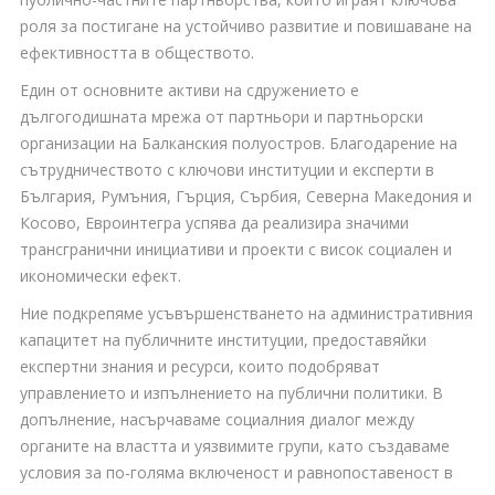
КОНТАКТИ
роля за постигане на устойчиво развитие и повишаване на
ефективността в обществото.
Един от основните активи на сдружението е
дългогодишната мрежа от партньори и партньорски
организации на Балканския полуостров. Благодарение на
сътрудничеството с ключови институции и експерти в
България, Румъния, Гърция, Сърбия, Северна Македония и
Косово, Евроинтегра успява да реализира значими
трансгранични инициативи и проекти с висок социален и
икономически ефект.
Ние подкрепяме усъвършенстването на административния
капацитет на публичните институции, предоставяйки
експертни знания и ресурси, които подобряват
управлението и изпълнението на публични политики. В
допълнение, насърчаваме социалния диалог между
органите на властта и уязвимите групи, като създаваме
условия за по-голяма включеност и равнопоставеност в